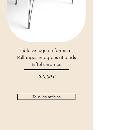
Table vintage en formica –
Lustre ancien bronz
Rallonges intégrées et pieds
Eiffel chromés
Prix
260,00 €
Tous les articles