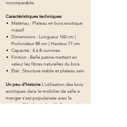
incomparable.
Caractéristiques techniques
Matériau : Plateau en bois exotique
massif
Dimensions : Longueur 160 cm |
Profondeur 88 cm | Hauteur 77 cm
Capacité : 6 à 8 convives
Finition : Belle patine mettant en
valeur les fibres naturelles du bois
État : Structure stable et plateau sain
Un peu d'histoire
L'utilisation des bois
exotiques dans le mobilier de salle à
manger s'est popularisée avec le
courant "Modernist" et l'influence du
design scandinave des années 50-60.
Appréciés pour leur durabilité
exceptionnelle et leur résistance à