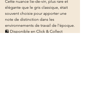
Cette nuance lie-de-vin, plus rare et
élégante que le gris classique, était
souvent choisie pour apporter une
note de distinction dans les
environnements de travail de l'époque.
​🛍️ Disponible en Click & Collect
Vous avez craqué sur cette pièce ?
Réservez-la en ligne et venez la
récupérer directement à La Brocanterie
de Flo. C'est simple, gratuit et c'est
l'occasion idéale de découvrir nos
1000m² de trésors en personne !
​📦 Besoin d'une livraison ?
Pour calculer les frais de port au plus
juste et organiser l'acheminement de
votre pièce coup de cœur, contactez-
nous directement. Nous trouverons
ensemble la solution la plus adaptée à
votre situation.