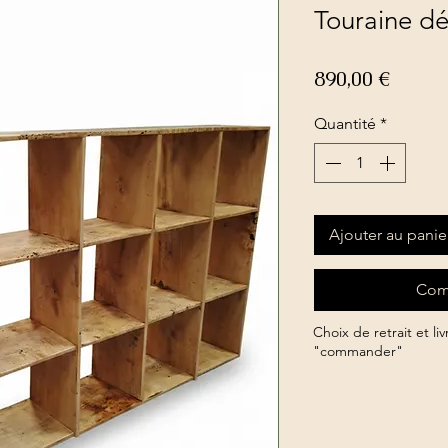
Touraine d
Prix
890,00 €
Quantité
*
Ajouter au panie
Com
Choix de retrait et li
"commander"