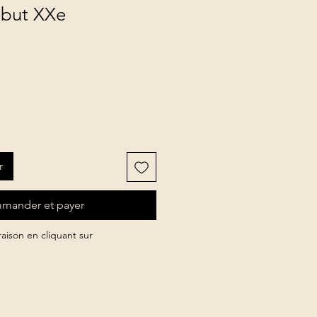
ébut XXe
r
mander et payer
vraison en cliquant sur