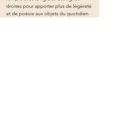
droites pour apporter plus de légèreté
et de poésie aux objets du quotidien.
Ces assiettes sont le reflet d'un art de
vivre où l'on privilégiait la qualité des
matières et la pérennité du design.
Elles traversent les décennies sans
jamais perdre de leur superbe.
​🛍️ Disponible en Click & Collect
Vous avez craqué sur cette pièce ?
Réservez-la en ligne et venez la
récupérer directement à La Brocanterie
de Flo. C'est simple, gratuit et c'est
l'occasion idéale de découvrir nos
1000m² de trésors en personne !
Accueil
La boutique
Notre histoire