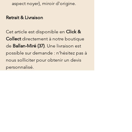
aspect noyer), miroir d'origine.
Retrait & Livraison
Cet article est disponible en
Click &
Collect
directement à notre boutique
de
Ballan-Miré (37)
. Une livraison est
possible sur demande : n'hésitez pas à
nous solliciter pour obtenir un devis
personnalisé.
Pour les curieux...
L'Art Déco, qui culmine dans les
années 1920-1930, privilégie les
matériaux nobles et les formes
géométriques. Le noyer était
particulièrement prisé pour les
coiffeuses car son veinage complexe