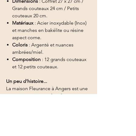
Dimensions
: Coffret 27 x 27 cm /
Grands couteaux 24 cm / Petits
couteaux 20 cm.
Matériaux
: Acier inoxydable (Inox)
et manches en bakélite ou résine
aspect corne.
Coloris
: Argenté et nuances
ambrées/miel.
Composition
: 12 grands couteaux
et 12 petits couteaux.
Un peu d'histoire...
La maison Fleurance à Angers est une
signature reconnue dans l'argenterie et
la coutellerie de province. Ce type
d'ensemble, très populaire entre les
années 1930 et 1950, marquait
l'évolution vers des matériaux durables
comme l'inox, tout en conservant les