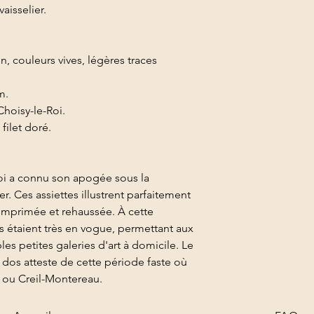
aisselier.
n, couleurs vives, légères traces
m.
Choisy-le-Roi.
filet doré.
oi a connu son apogée sous la
r. Ces assiettes illustrent parfaitement
 imprimée et rehaussée. À cette
 étaient très en vogue, permettant aux
es petites galeries d'art à domicile. Le
dos atteste de cette période faste où
en ou Creil-Montereau.