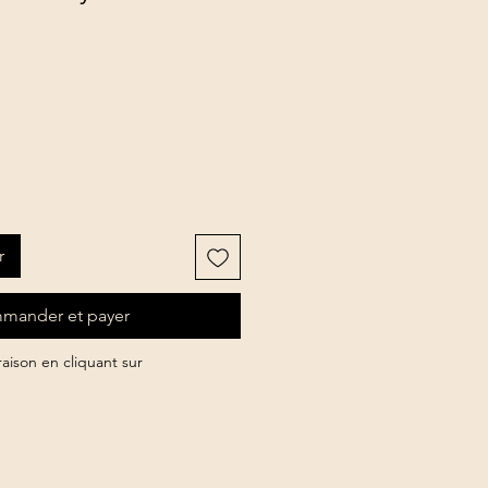
r
mander et payer
vraison en cliquant sur