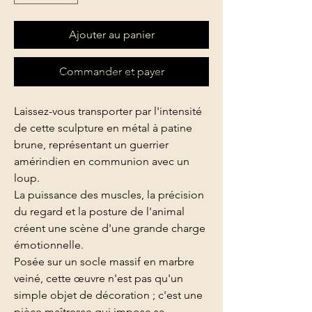
Ajouter au panier
Commander et payer
Choix de retrait et livraison en cliquant sur "commander"
Laissez-vous transporter par l'intensité
de cette sculpture en métal à patine
brune, représentant un guerrier
amérindien en communion avec un
loup.
La puissance des muscles, la précision
du regard et la posture de l'animal
créent une scène d'une grande charge
émotionnelle.
Posée sur un socle massif en marbre
veiné, cette œuvre n'est pas qu'un
simple objet de décoration ; c'est une
pièce maîtresse qui impose sa