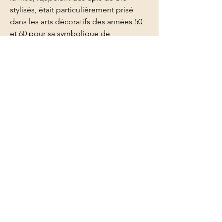
stylisés, était particulièrement prisé
dans les arts décoratifs des années 50
et 60 pour sa symbolique de
prospérité. C'est une pièce qui traverse
les époques sans perdre de son
prestige, témoignant d'une époque où
l'on prenait le temps de créer des
objets destinés à durer.
​🛍️ Disponible en Click & Collect
Vous avez craqué sur cette pièce ?
Réservez-la en ligne et venez la
récupérer directement à La Brocanterie
de Flo. C'est simple, gratuit et c'est
l'occasion idéale de découvrir nos
1000m² de trésors en personne !
Accueil
La boutique