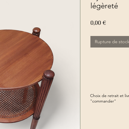
légèreté
Prix
0,00 €
Rupture de stoc
Choix de retrait et li
"commander"